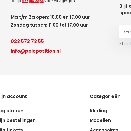
Bekijk
voor wijzigingen
Google Maps
Blijf
spec
Ma t/m Za open: 10.00 en 17.00 uur
Zondag tussen: 11.00 tot 17.00 uur
023 573 73 55
* Lees
info@poleposition.nl
ijn account
Categorieën
egistreren
Kleding
ijn bestellingen
Modellen
ijn tickets
Accessoires