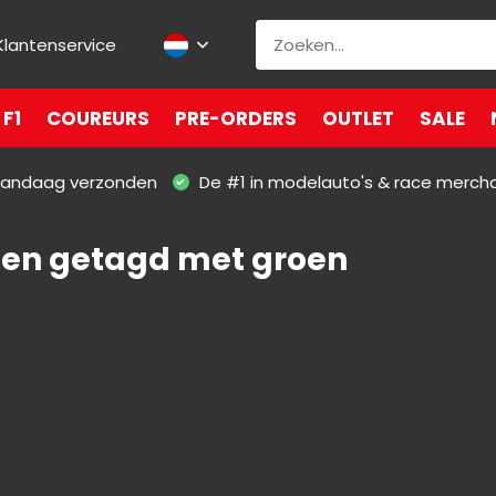
Klantenservice
F1
COUREURS
PRE-ORDERS
OUTLET
SALE
 vandaag verzonden
De #1 in modelauto's & race merch
en getagd met groen