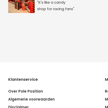
"It's like a candy
shop for racing fans"
Klantenservice
M
Over Pole Position
R
Algemene voorwaarden
M
Disclaimer
M