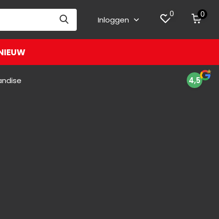
0
0
Inloggen
NIEUW
andise
4,5