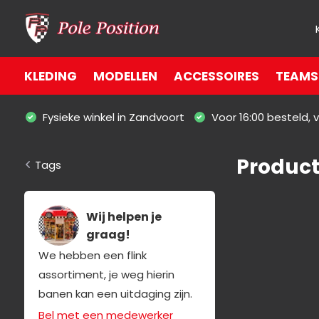
KLEDING
MODELLEN
ACCESSOIRES
TEAMS 
Fysieke winkel in Zandvoort
Voor 16:00 besteld,
Product
Tags
Wij helpen je
graag!
We hebben een flink
assortiment, je weg hierin
banen kan een uitdaging zijn.
Bel met een medewerker