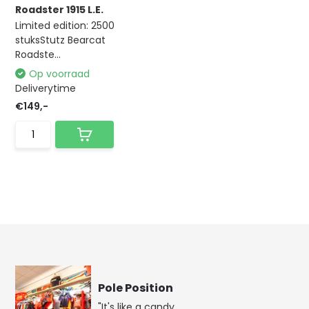
Roadster 1915 L.E.
Limited edition: 2500
stuksStutz Bearcat
Roadste...
Op voorraad
Deliverytime
€149,-
Pole Position
"It's like a candy