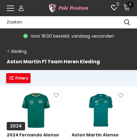
0
0
ag verzonden
De #1 in modelauto's & race me
Kleding
Aston Martin F1 Team Heren Kleding
Filters
2024
2024 Fernando Alonso
Aston Martin Alonso