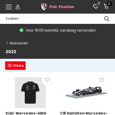
0
0
De #1 in modelauto's & race merchandise
Seizoenen
2022
Filters
Kids' Mercedes-AMG
1:18 Hamilton Mercedes-