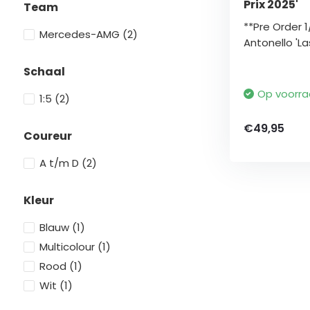
Prix 2025'
Team
**Pre Order 
Mercedes-AMG
(2)
Antonello 'La
Schaal
Op voorr
1:5
(2)
€49,95
Coureur
A t/m D
(2)
Kleur
Blauw
(1)
Multicolour
(1)
Rood
(1)
Wit
(1)