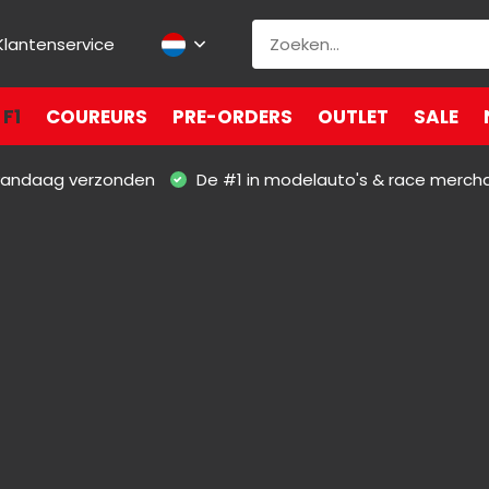
Klantenservice
F1
COUREURS
PRE-ORDERS
OUTLET
SALE
 vandaag verzonden
De #1 in modelauto's & race merch