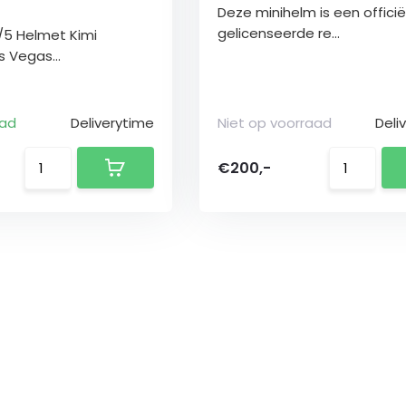
Deze minihelm is een officië
gelicenseerde re...
1/5 Helmet Kimi
s Vegas...
aad
Deliverytime
Niet op voorraad
Deli
€200,-