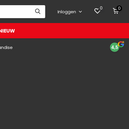
0
0
Inloggen
NIEUW
andise
4,5