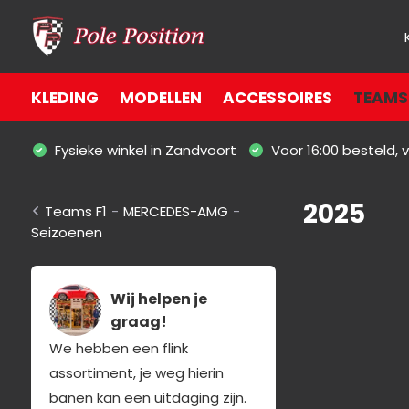
KLEDING
MODELLEN
ACCESSOIRES
TEAMS 
Fysieke winkel in Zandvoort
Voor 16:00 besteld,
2025
Teams F1
-
MERCEDES-AMG
-
Seizoenen
Wij helpen je
graag!
We hebben een flink
assortiment, je weg hierin
banen kan een uitdaging zijn.