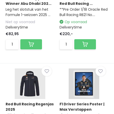
Winner Abu Dhabi 202...
Red Bull Racing ...
Leg het slotstuk van het
**Pre Order 1/18 Oracle Red
Formule 1-seizoen 2025 ...
Bull Racing RB21 No....
Niet op voorraad
Op voorraad
Deliverytime
Deliverytime
€82,95
€220,-
Red Bull Racing Regenjas
F1 Driver Series Poster |
2025
Max Verstappen