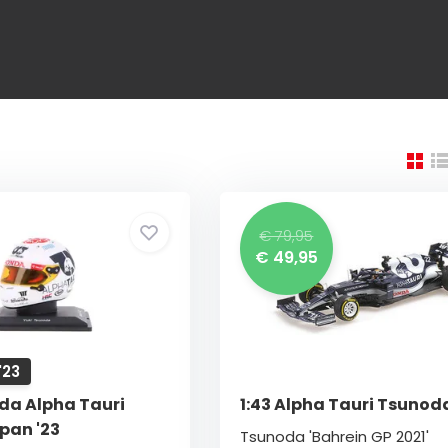
€ 79,95
€ 49,95
'23
oda Alpha Tauri
1:43 Alpha Tauri Tsunod
pan '23
Tsunoda 'Bahrein GP 2021'