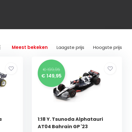
Meest bekeken
Laagste prijs
Hoogste prijs
€ 199,95
€ 149,95
a
1:18 Y. Tsunoda Alphatauri
AT04 Bahrain GP '23