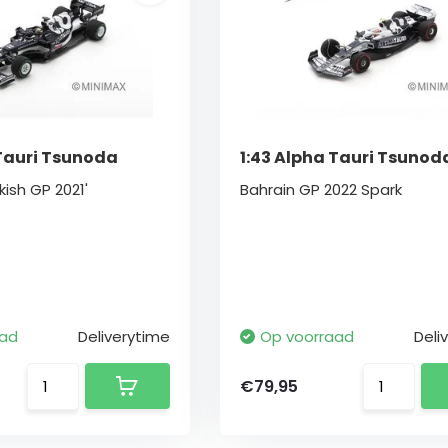
 Tauri Tsunoda
1:43 Alpha Tauri Tsunod
ish GP 2021'
Bahrain GP 2022 Spark
aad
Deliverytime
Op voorraad
Deli
€79,95