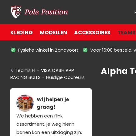
KLEDING
MODELLEN
ACCESSOIRES
TEAMS 
Fysieke winkel in Zandvoort
Voor 16:00 besteld,
Alpha T
Teams F1
-
VISA CASH APP
RACING BULLS
-
Huidige Coureurs
Wij helpen je
graag!
We hebben een flink
assortiment, je weg hierin
banen kan een uitdaging zijn.