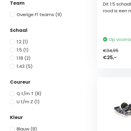
Team
Dit 1:5 scha
rood is een m
Overige F1 teams
(9)
Schaal
Op voorr
1:2
(1)
1:5
(1)
€34,95
€25,-
1:18
(2)
1:43
(5)
Coureur
Q t/m T
(8)
U t/m Z
(1)
Kleur
Blauw
(8)