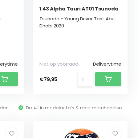
a
1:43 Alpha Tauri AT01 Tsunoda
a
Tsunoda - Young Driver Test Abu
Dhabi 2020
verytime
Niet op voorraad
Deliverytime
€79,95
nden
De #1 in modelauto's & race merchandise