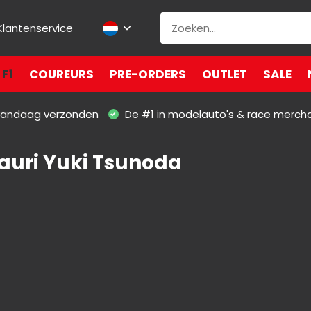
Klantenservice
F1
COUREURS
PRE-ORDERS
OUTLET
SALE
 vandaag verzonden
De #1 in modelauto's & race merch
auri Yuki Tsunoda