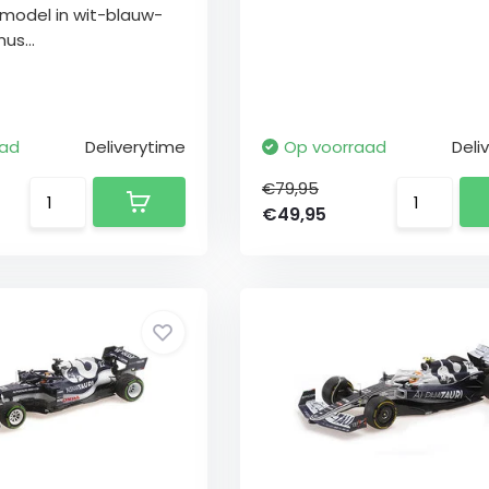
almodel in wit-blauw-
us...
aad
Deliverytime
Op voorraad
Deli
€79,95
€49,95