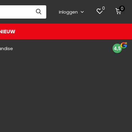
0
0
Inloggen
NIEUW
andise
4,5