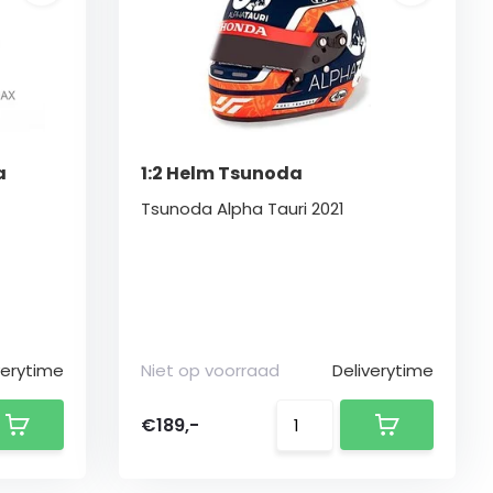
a
1:2 Helm Tsunoda
Tsunoda Alpha Tauri 2021
verytime
Niet op voorraad
Deliverytime
€189,-