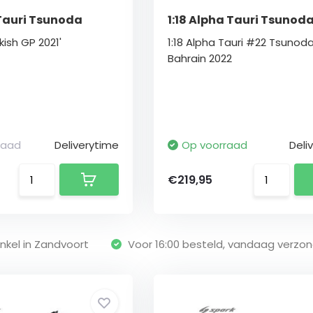
 Tauri Tsunoda
1:18 Alpha Tauri Tsunod
ish GP 2021'
1:18 Alpha Tauri #22 Tsunod
Bahrain 2022
raad
Deliverytime
Op voorraad
Deli
€219,95
nkel in Zandvoort
Voor 16:00 besteld, vandaag verzo