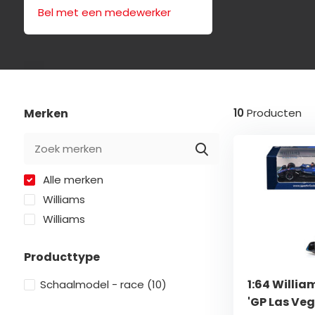
Bel met een medewerker
Merken
10
Producten
Alle merken
Williams
Williams
Producttype
1:64 Willia
Schaalmodel - race
(10)
'GP Las Veg