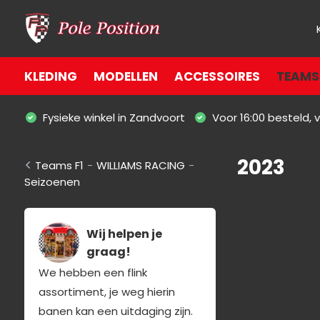
KLEDING
MODELLEN
ACCESSOIRES
TEAMS 
Fysieke winkel in Zandvoort
Voor 16:00 besteld,
2023
Teams F1
-
WILLIAMS RACING
-
Seizoenen
Wij helpen je
graag!
We hebben een flink
assortiment, je weg hierin
banen kan een uitdaging zijn.