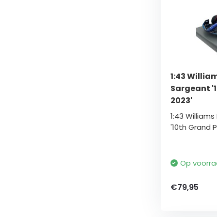
1:43 William
Sargeant '
2023'
1:43 Williams
'10th Grand P.
Op voorr
€79,95