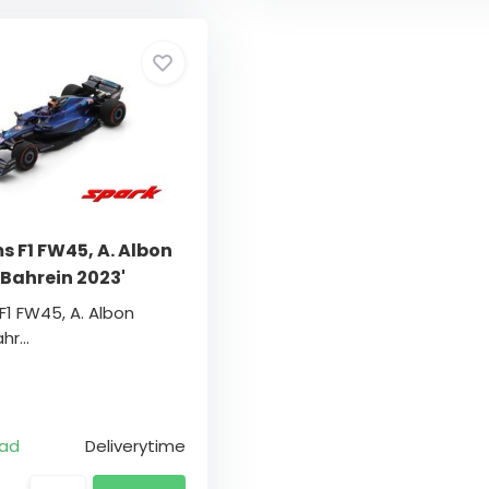
ms F1 FW45, A. Albon
 Bahrein 2023'
 F1 FW45, A. Albon
hr...
aad
Deliverytime