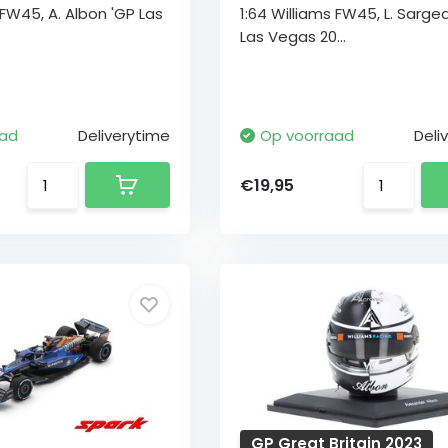
 FW45, A. Albon 'GP Las
1:64 Williams FW45, L. Sarge
Las Vegas 20...
aad
Deliverytime
Op voorraad
Deli
€19,95
GP Great Britain 2023