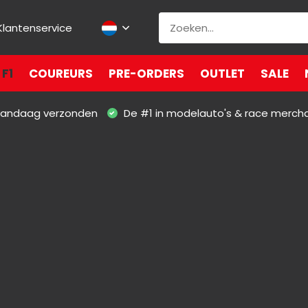
Klantenservice
F1
COUREURS
PRE-ORDERS
OUTLET
SALE
 vandaag verzonden
De #1 in modelauto's & race merch