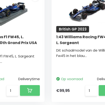
British GP 2023
s F1 FW45, L.
1:43 Williams Racing FW
10th Grand Prix USA
L. Sargeant
Dit schaalmodel van de Wil
Fw45 in het blau...
 F1 FW45, L. Sargeant
..
aad
Deliverytime
Op voorraad
Deli
€99,95