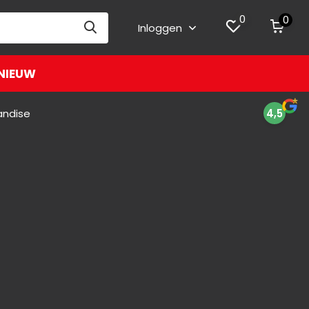
0
0
Inloggen
NIEUW
andise
4,5