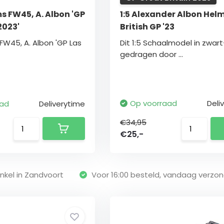
ms FW45, A. Albon 'GP
1:5 Alexander Albon Hel
2023'
British GP '23
 FW45, A. Albon 'GP Las
Dit 1:5 Schaalmodel in zwart
gedragen door ...
Op voorraad
Deli
aad
Deliverytime
€34,95
€25,-
nkel in Zandvoort
Voor 16:00 besteld, vandaag verzo