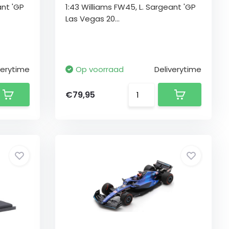
ant 'GP
1:43 Williams FW45, L. Sargeant 'GP
Las Vegas 20...
verytime
Op voorraad
Deliverytime
€79,95