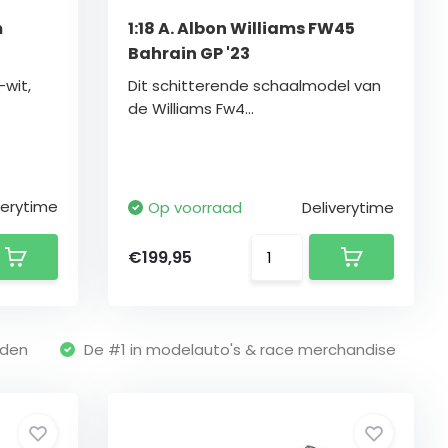
m
1:18 A. Albon Williams FW45
Bahrain GP '23
-wit,
Dit schitterende schaalmodel van
de Williams Fw4...
verytime
Op voorraad
Deliverytime
€199,95
nden
De #1 in modelauto's & race merchandise