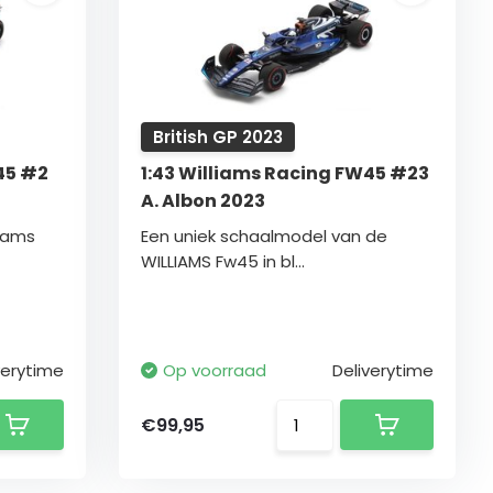
British GP 2023
45 #2
1:43 Williams Racing FW45 #23
A. Albon 2023
liams
Een uniek schaalmodel van de
WILLIAMS Fw45 in bl...
verytime
Op voorraad
Deliverytime
€99,95