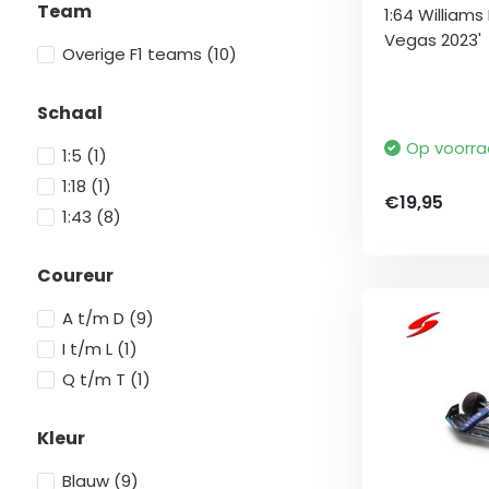
Team
1:64 Williams
Vegas 2023'
Overige F1 teams
(10)
Schaal
Op voorr
1:5
(1)
1:18
(1)
€19,95
1:43
(8)
Coureur
A t/m D
(9)
I t/m L
(1)
Q t/m T
(1)
Kleur
Blauw
(9)