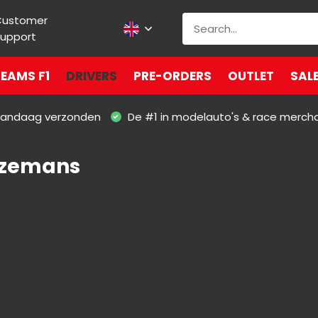
Customer
upport
EAMS F1
DRIVERS
PRE-ORDERS
OUTLET
SAL
 vandaag verzonden
De #1 in modelauto's & race merch
ezemans