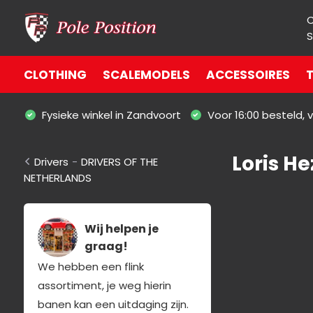
S
CLOTHING
SCALEMODELS
ACCESSOIRES
T
Fysieke winkel in Zandvoort
Voor 16:00 besteld,
Loris H
Drivers
-
DRIVERS OF THE
NETHERLANDS
Wij helpen je
graag!
We hebben een flink
assortiment, je weg hierin
banen kan een uitdaging zijn.