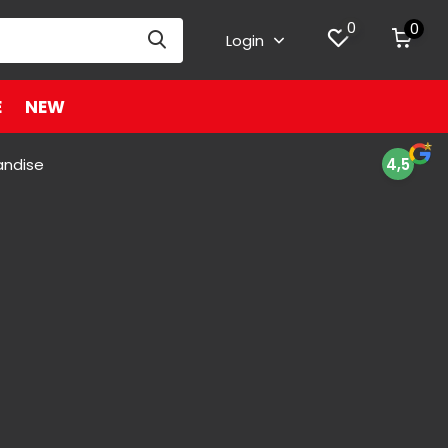
0
0
Login
E
NEW
andise
4,5