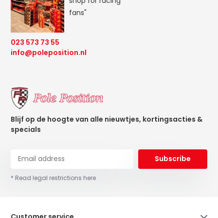
shop for racing
fans"
023 573 73 55
info@poleposition.nl
Blijf op de hoogte van alle nieuwtjes, kortingsacties &
specials
Subscribe
* Read legal restrictions here
Customer service