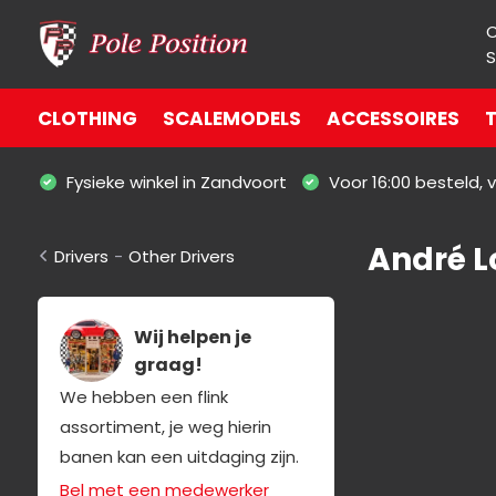
S
CLOTHING
SCALEMODELS
ACCESSOIRES
T
Fysieke winkel in Zandvoort
Voor 16:00 besteld,
André L
Drivers
-
Other Drivers
Wij helpen je
graag!
We hebben een flink
assortiment, je weg hierin
banen kan een uitdaging zijn.
Bel met een medewerker