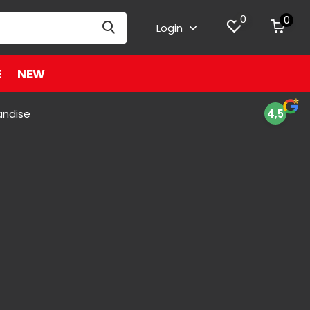
0
0
Login
E
NEW
andise
4,5