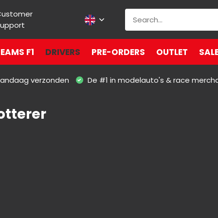
Customer
upport
EAMS F1
DRIVERS
PRE-ORDERS
OUTLET
SAL
 vandaag verzonden
De #1 in modelauto's & race merch
otterer