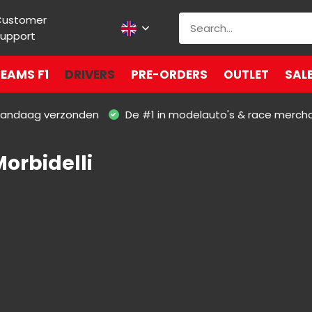
Customer
upport
EAMS F1
DRIVERS
PRE-ORDERS
OUTLET
SAL
 vandaag verzonden
De #1 in modelauto's & race merch
Morbidelli