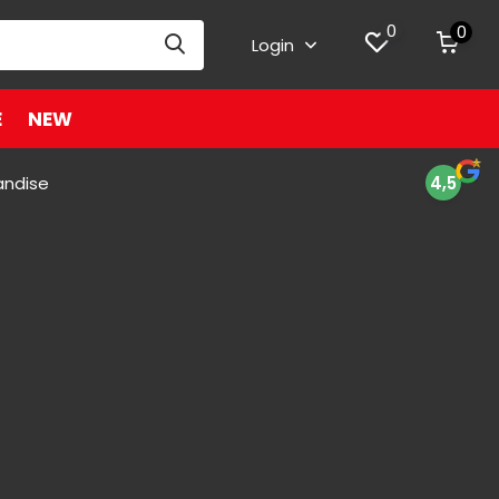
0
0
Login
E
NEW
andise
4,5