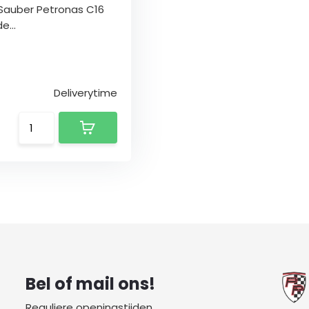
l Sauber Petronas C16
e...
Deliverytime
Bel of mail ons!
Reguliere openingstijden