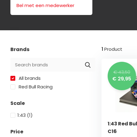
Bel met een medewerker
Brands
1
Product
€ 43,50
All brands
€ 29,95
Red Bull Racing
Scale
1:43
(1)
1:43 Red Bu
C16
Price