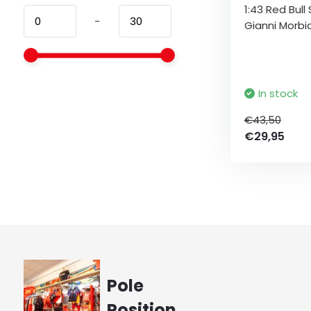
1:43 Red Bul
-
Gianni Morbid
In stock
€43,50
€29,95
Pole
Position