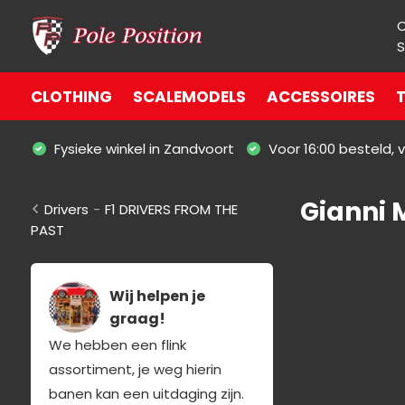
S
CLOTHING
SCALEMODELS
ACCESSOIRES
T
Fysieke winkel in Zandvoort
Voor 16:00 besteld,
Gianni 
Drivers
-
F1 DRIVERS FROM THE
PAST
Wij helpen je
graag!
We hebben een flink
assortiment, je weg hierin
banen kan een uitdaging zijn.