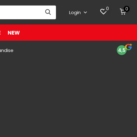
0
0
Login
E
NEW
andise
4,5