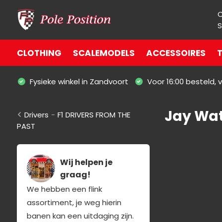
S
CLOTHING
SCALEMODELS
ACCESSOIRES
T
Fysieke winkel in Zandvoort
Voor 16:00 besteld,
Jay Wa
Drivers
-
F1 DRIVERS FROM THE
PAST
Wij helpen je
graag!
We hebben een flink
assortiment, je weg hierin
banen kan een uitdaging zijn.