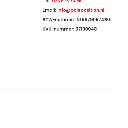
Tel:
023 573 73 55
Email:
info@poleposition.nl
BTW-nummer: NL86790974B01
KVK-nummer: 97100048