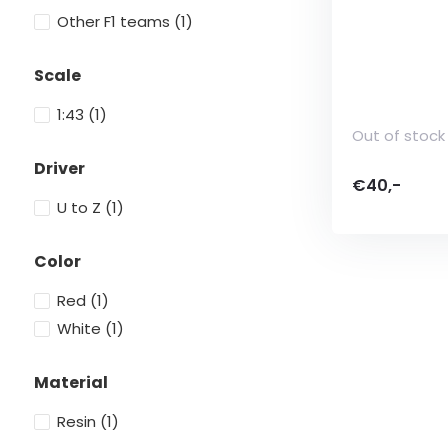
Other F1 teams
(1)
Scale
1:43
(1)
Out of stock
Driver
€40,-
U to Z
(1)
Color
Red
(1)
White
(1)
Material
Resin
(1)