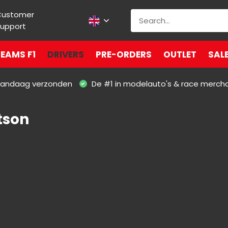
Customer
upport
EAMS F1
DRIVERS
PRE-ORDERS
OUTLET
SAL
 vandaag verzonden
De #1 in modelauto's & race merch
tson