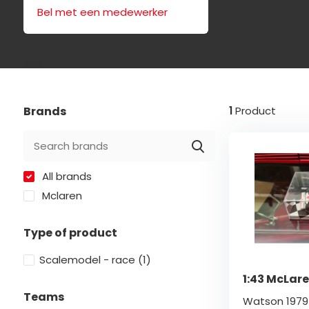
Bel met een medewerker
Brands
1
Product
All brands
Mclaren
Type of product
Scalemodel - race
(1)
1:43 McLar
Teams
Watson 1979