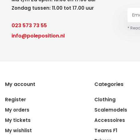
Zondag tussen: 11.00 tot 17.00 uur
023 573 73 55
* Read
info@poleposition.nl
My account
Categories
Register
Clothing
My orders
Scalemodels
My tickets
Accessoires
My wishlist
Teams F1