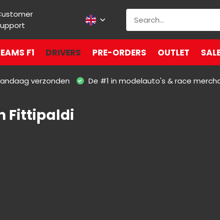
Customer
upport
EAMS F1
DRIVERS
PRE-ORDERS
OUTLET
SAL
 vandaag verzonden
De #1 in modelauto's & race merch
 Fittipaldi