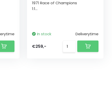
1971 Race of Champions
1:1...
verytime
In stock
Deliverytime
€259,-