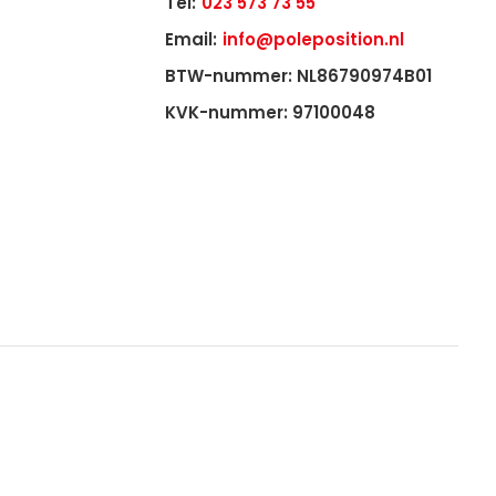
Tel:
023 573 73 55
Email:
info@poleposition.nl
BTW-nummer: NL86790974B01
KVK-nummer: 97100048