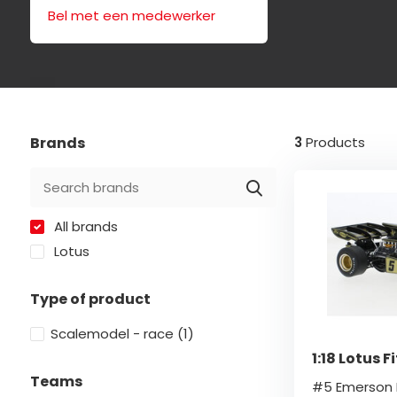
Bel met een medewerker
Brands
3
Products
All brands
Lotus
Type of product
Scalemodel - race
(1)
1:18 Lotus F
Teams
#5 Emerson F