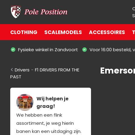
S
CLOTHING
SCALEMODELS
ACCESSOIRES
T
Fysieke winkel in Zandvoort
Voor 16:00 besteld,
Emerson
Drivers
-
F1 DRIVERS FROM THE
PAST
Wij helpen je
graag!
We hebben een flink
assortiment, je weg hierin
banen kan een uitdaging zijn.