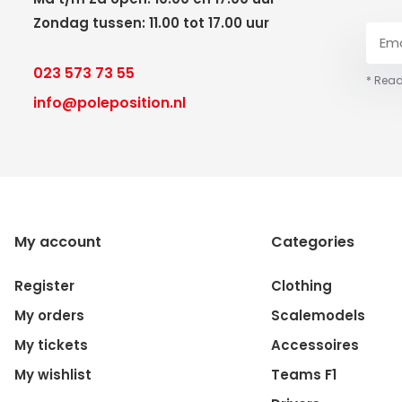
Zondag tussen: 11.00 tot 17.00 uur
023 573 73 55
* Read
info@poleposition.nl
My account
Categories
Register
Clothing
My orders
Scalemodels
My tickets
Accessoires
My wishlist
Teams F1