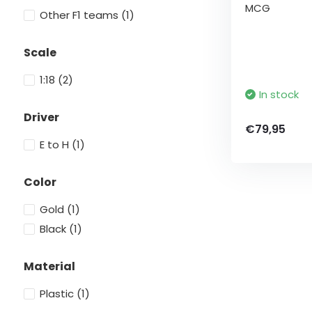
MCG
Other F1 teams
(1)
Scale
1:18
(2)
In stock
Driver
€79,95
E to H
(1)
Color
Gold
(1)
Black
(1)
Material
Plastic
(1)