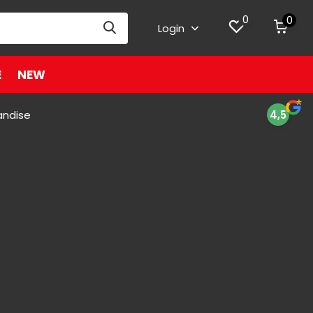
0
0
Login
E
NEW
andise
4,5