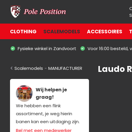
S
CLOTHING
SCALEMODELS
ACCESSOIRES
T
Fysieke winkel in Zandvoort
Voor 16:00 besteld,
Laudo 
Scalemodels
-
MANUFACTURER
Wij helpen je
graag!
We hebben een flink
assortiment, je weg hierin
banen kan een uitdaging zijn.
Bel met een medewerker