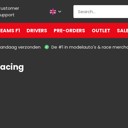
Customer
upport
EAMS F1
DRIVERS
PRE-ORDERS
OUTLET
SAL
 vandaag verzonden
De #1 in modelauto's & race merch
Racing