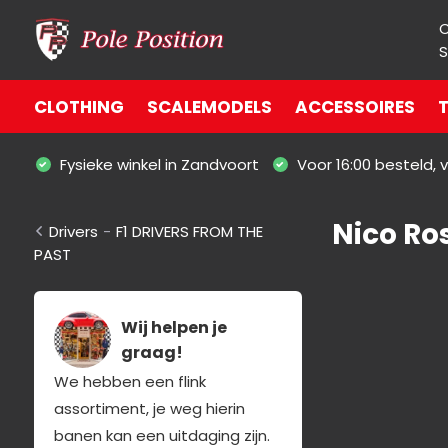
S
CLOTHING
SCALEMODELS
ACCESSOIRES
T
Fysieke winkel in Zandvoort
Voor 16:00 besteld,
Nico Ro
Drivers
-
F1 DRIVERS FROM THE
PAST
Wij helpen je
graag!
We hebben een flink
assortiment, je weg hierin
banen kan een uitdaging zijn.