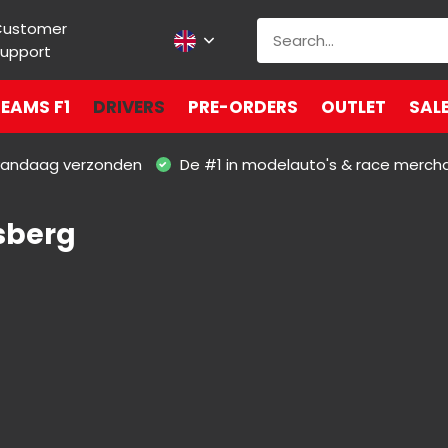
Customer
upport
EAMS F1
DRIVERS
PRE-ORDERS
OUTLET
SAL
 vandaag verzonden
De #1 in modelauto's & race merch
sberg