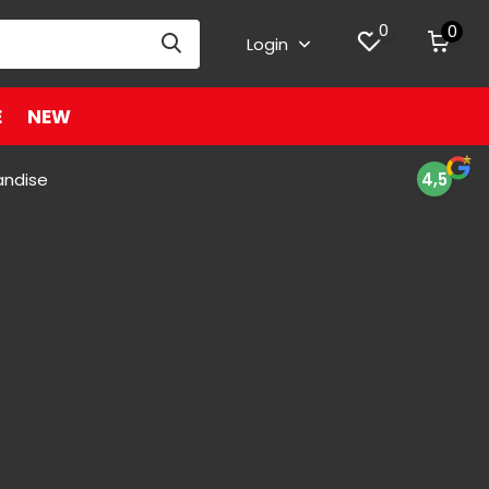
0
0
Login
E
NEW
andise
4,5