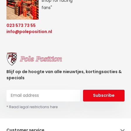
shop for racing
fans"
023 573 73 55
info@poleposition.nl
Blijf op de hoogte van alle nieuwtjes, kortingsacties &
specials
Subscribe
* Read legal restrictions here
Customer service