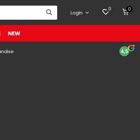
0
0
Login
E
NEW
andise
4,5