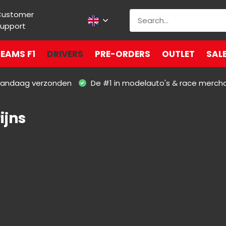
Customer
upport
EAMS F1
DRIVERS
PRE-ORDERS
OUTLET
SAL
 vandaag verzonden
De #1 in modelauto's & race merch
ijns