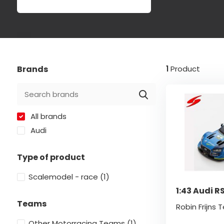
Brands
1
Product
All brands
Audi
Type of product
Scalemodel - race
(1)
1:43 Audi 
Teams
Robin Frijns
Other Motorracing Teams
(1)