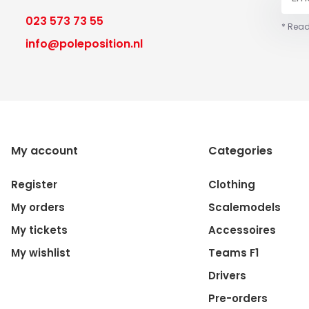
023 573 73 55
* Read
info@poleposition.nl
My account
Categories
Register
Clothing
My orders
Scalemodels
My tickets
Accessoires
My wishlist
Teams F1
Drivers
Pre-orders