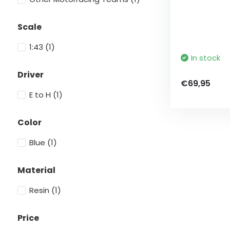
Scale
1:43
(1)
In stock
Driver
€69,95
E to H
(1)
Color
Blue
(1)
Material
Resin
(1)
Price