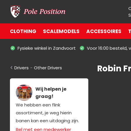
S
CLOTHING
SCALEMODELS
ACCESSOIRES
T
Fysieke winkel in Zandvoort
Voor 16:00 besteld,
Robin Fr
Drivers
-
Other Drivers
Wij helpen je
graag!
We hebben een flink
assortiment, je weg hierin
banen kan een uitdaging zijn.
Bel met een medewerker