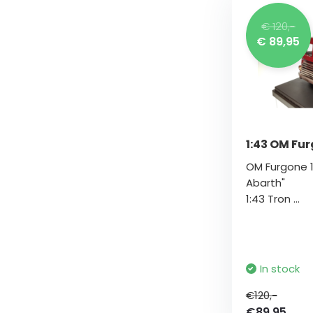
€ 120,-
€ 89,95
1:43 OM Fu
OM Furgone 1
Abarth"
1:43 Tron ...
In stock
€120,-
€89,95