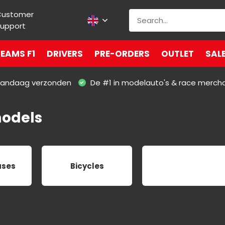
Customer
upport
EAMS F1
DRIVERS
PRE-ORDERS
OUTLET
SAL
 vandaag verzonden
De #1 in modelauto's & race merch
models
ases
Bicycles