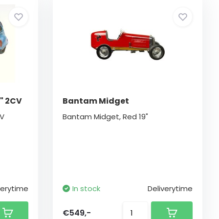
" 2CV
Bantam Midget
CV
Bantam Midget, Red 19"
verytime
In stock
Deliverytime
€549,-