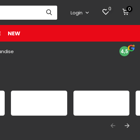
0
0
Login
E
NEW
andise
4,5