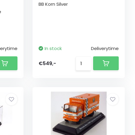
BB Korn Silver
e
verytime
In stock
Deliverytime
€549,-