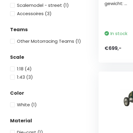
gewicht: ...
Scalemodel - street
(1)
Accessoires
(3)
Teams
In stock
Other Motorracing Teams
(1)
€699,-
Scale
1:18
(4)
1:43
(3)
Color
White
(1)
Material
Die-cast
(1)