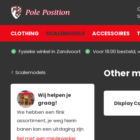
S
CLOTHING
SCALEMODELS
ACCESSOIRES
T
Fysieke winkel in Zandvoort
Voor 16:00 besteld,
Other 
Scalemodels
Wij helpen je
graag!
Display C
We hebben een flink
assortiment, je weg hierin
banen kan een uitdaging zijn.
Bel met een medewerker