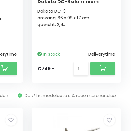
Dakota DC-3 aluminium
Dakota DC-3
omvang: 66 x 98 x 17 cm
e
gewicht: 2,4...
verytime
In stock
Deliverytime
€749,-
nden
De #1 in modelauto's & race merchandise