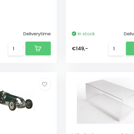
Deliverytime
In stock
Deli
€149,-