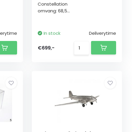
Constellation
omvang: 68,5...
verytime
In stock
Deliverytime
€699,-