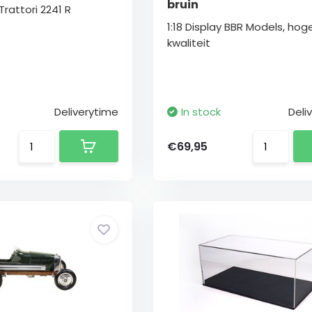
bruin
rattori 2241 R
1:18 Display BBR Models, hog
kwaliteit
Deliverytime
In stock
Deli
€69,95