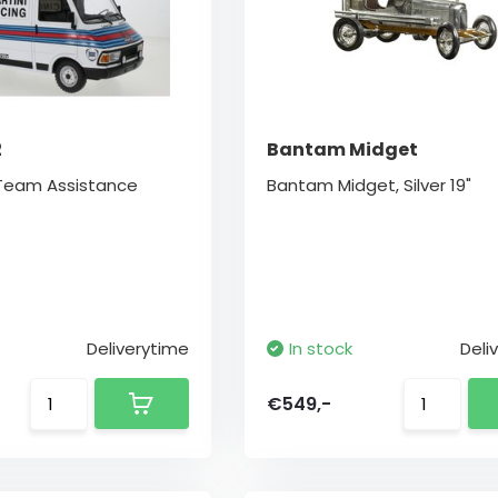
2
Bantam Midget
y Team Assistance
Bantam Midget, Silver 19"
Deliverytime
In stock
Deli
€549,-