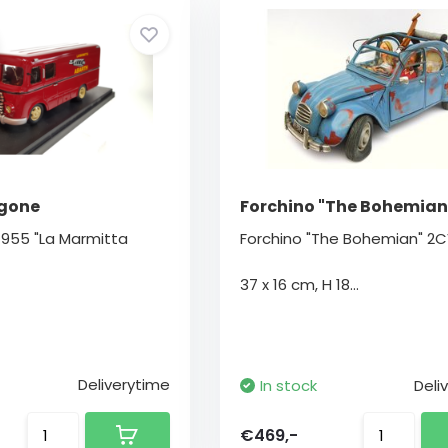
rgone
Forchino "The Bohemian
955 "La Marmitta
Forchino "The Bohemian" 2
37 x 16 cm, H 18...
Deliverytime
In stock
Deli
€469,-