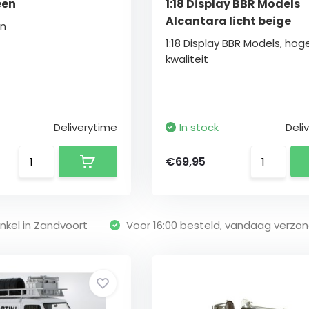
een
1:18 Display BBR Models
Alcantara licht beige
en
1:18 Display BBR Models, hog
kwaliteit
Deliverytime
In stock
Deli
€69,95
nkel in Zandvoort
Voor 16:00 besteld, vandaag verzo