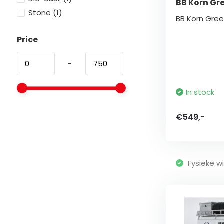
BB Korn Gr
Stone
(1)
BB Korn Gre
Price
-
In stock
€549,-
Fysieke wi