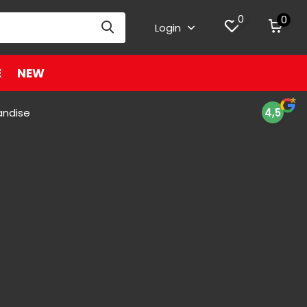
0
0
Login
E
NEW
andise
4,5