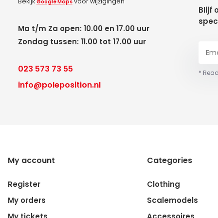
Bekijk
voor wijzigingen
Google Maps
Blijf
spec
Ma t/m Za open: 10.00 en 17.00 uur
Zondag tussen: 11.00 tot 17.00 uur
023 573 73 55
* Read
info@poleposition.nl
My account
Categories
Register
Clothing
My orders
Scalemodels
My tickets
Accessoires