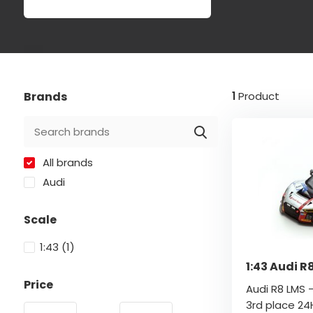
Brands
1
Product
All brands
Audi
Scale
1:43
(1)
1:43 Audi R
Price
Audi R8 LMS 
3rd place 24H