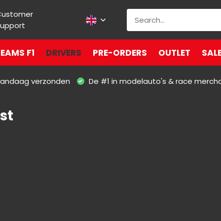
Customer
upport
EAMS F1
DRIVERS
PRE-ORDERS
OUTLET
SAL
 vandaag verzonden
De #1 in modelauto's & race merch
st