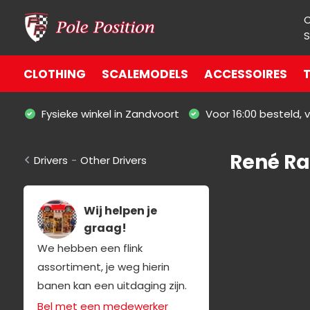
S
CLOTHING
SCALEMODELS
ACCESSOIRES
T
Fysieke winkel in Zandvoort
Voor 16:00 besteld,
René Ra
Drivers
-
Other Drivers
Wij helpen je
graag!
We hebben een flink
assortiment, je weg hierin
banen kan een uitdaging zijn.
Bel met een medewerker