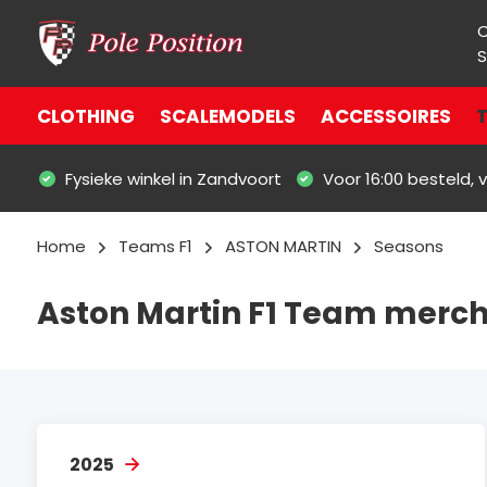
S
CLOTHING
SCALEMODELS
ACCESSOIRES
T
Fysieke winkel in Zandvoort
Voor 16:00 besteld,
Home
Teams F1
ASTON MARTIN
Seasons
Aston Martin F1 Team merch
2025