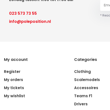
023 573 73 55
* Read
info@poleposition.nl
My account
Categories
Register
Clothing
My orders
Scalemodels
My tickets
Accessoires
My wishlist
Teams F1
Drivers