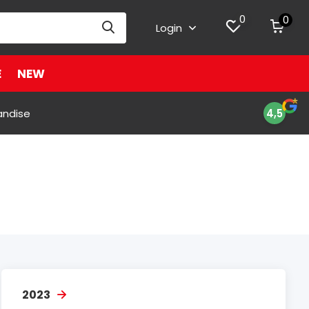
0
0
Login
E
NEW
andise
4,5
2023