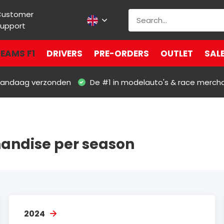
Customer
upport
EAMS F1
DRIVERS
PRE-ORDERS
OUTLET
SAL
 vandaag verzonden
De #1 in modelauto's & race merch
andise per season
2024