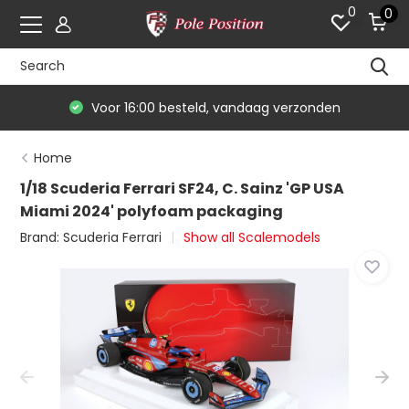
0
0
Voor 16:00 besteld, vandaag verzonden
Home
1/18 Scuderia Ferrari SF24, C. Sainz 'GP USA
Miami 2024' polyfoam packaging
Brand:
Scuderia Ferrari
Show all Scalemodels