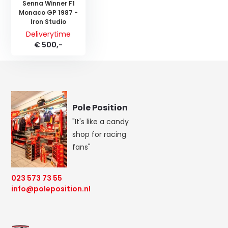
Senna Winner F1
Monaco GP 1987 -
Iron Studio
Deliverytime
€ 500,-
Pole Position
"It's like a candy
shop for racing
fans"
023 573 73 55
info@poleposition.nl